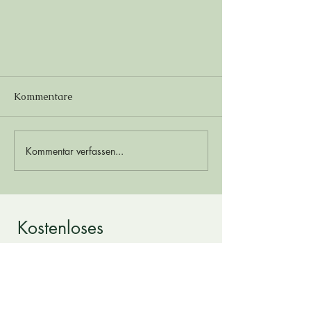
Kommentare
Kommentar verfassen...
Vegane Quarkknödel
Kostenloses
Beratungsgespräch
Du hast Interesse an einem meiner Angebote?
Dann schreibe mir eine kurze Nachricht!
Im