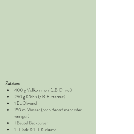
Zutaten: 
400 g Vollkornmehl (z.B. Dinkel)
250 g Kürbis (z.B. Butternut)
1 EL Olivenöl
150 ml Wasser (nach Bedarf mehr oder 
weniger)
1 Beutel Backpulver
1 TL Salz & 1 TL Kurkuma