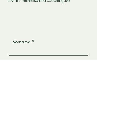
E-Mail:
info@lisalalla-coaching.de
Vorname
Nachname
E-Mail
Deine Nachricht